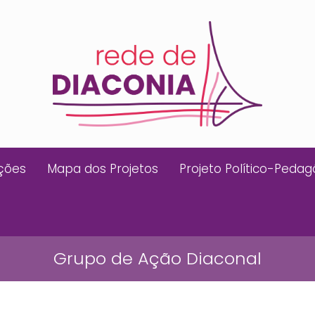
ições
Mapa dos Projetos
Projeto Político-Pedag
Grupo de Ação Diaconal