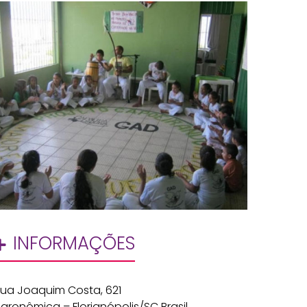
INFORMAÇÕES
ua Joaquim Costa, 621
gronômica – Florianópolis/SC Brasil