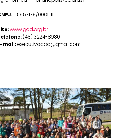
CNPJ:
05857179/0001-11
ite:
www.gad.org.br
Telefone:
(48) 3224-8980
E-mail:
executivogad@gmail.com