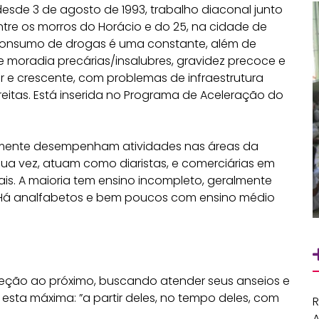
sde 3 de agosto de 1993, trabalho diaconal junto
re os morros do Horácio e do 25, na cidade de
e consumo de drogas é uma constante, além de
e moradia precárias/insalubres, gravidez precoce e
ar e crescente, com problemas de infraestrutura
reitas. Está inserida no Programa de Aceleração do
almente desempenham atividades nas áreas da
r sua vez, atuam como diaristas, e comerciárias em
ais. A maioria tem ensino incompleto, geralmente
 Há analfabetos e bem poucos com ensino médio
direção ao próximo, buscando atender seus anseios e
esta máxima: ”a partir deles, no tempo deles, com
R
A