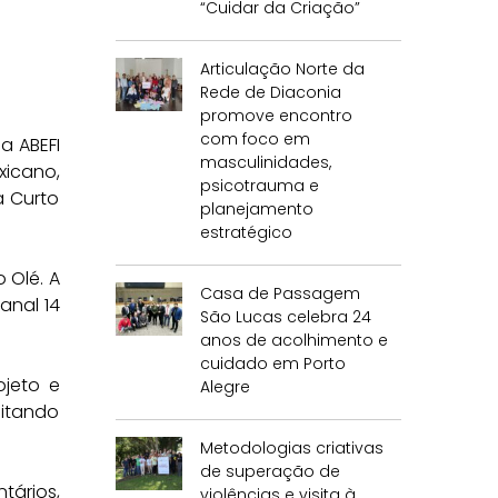
“Cuidar da Criação”
Articulação Norte da
Rede de Diaconia
promove encontro
com foco em
a ABEFI
masculinidades,
xicano,
psicotrauma e
a Curto
planejamento
estratégico
 Olé. A
Casa de Passagem
anal 14
São Lucas celebra 24
anos de acolhimento e
cuidado em Porto
ojeto e
Alegre
eitando
Metodologias criativas
de superação de
tários,
violências e visita à