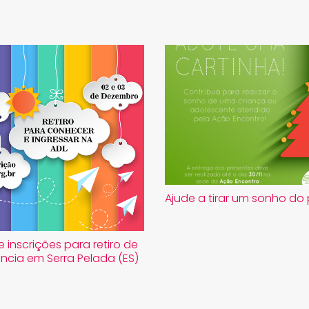
Ajude a tirar um sonho do
e inscrições para retiro de
ncia em Serra Pelada (ES)