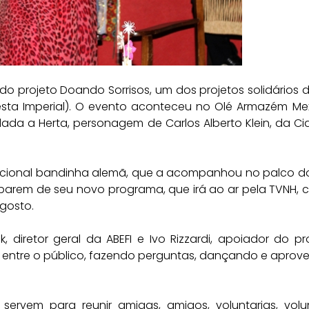
o projeto Doando Sorrisos, um dos projetos solidários d
esta Imperial). O evento aconteceu no Olé Armazém Me
a a Herta, personagem de Carlos Alberto Klein, da Ci
icional bandinha alemã, que a acompanhou no palco do
arem de seu novo programa, que irá ao ar pela TVNH, c
agosto.
, diretor geral da ABEFI e Ivo Rizzardi, apoiador do pr
ar entre o público, fazendo perguntas, dançando e aprov
rvem para reunir amigas, amigos, voluntarias, volun