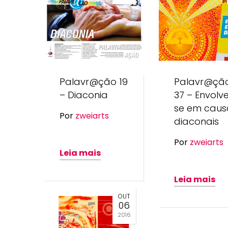
Palavr@ção 19
Palavr@çã
– Diaconia
37 – Envolv
se em caus
Por
zweiarts
diaconais
Por
zweiarts
Leia mais
Leia mais
OUT
06
2016