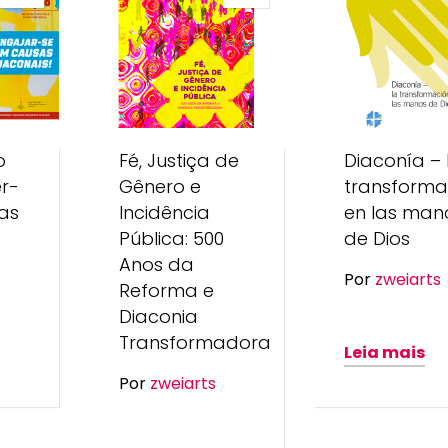
o
Fé, Justiça de
Diaconía – 
er-
Gênero e
transforma
as
Incidência
en las man
Pública: 500
de Dios
Anos da
Por
zweiarts
Reforma e
Diaconia
Transformadora
Leia mais
Por
zweiarts