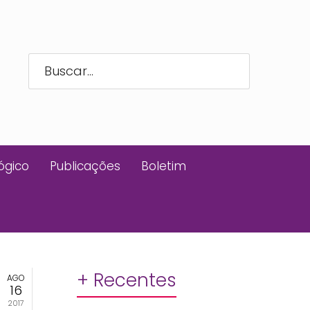
ógico
Publicações
Boletim
+ Recentes
AGO
16
2017