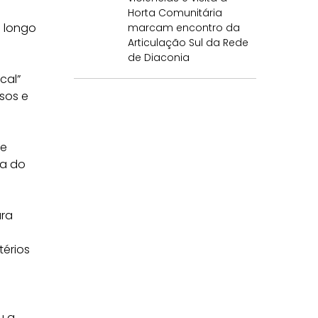
Horta Comunitária
o longo
marcam encontro da
Articulação Sul da Rede
de Diaconia
cal”
sos e
 e
ia do
ara
térios
u a