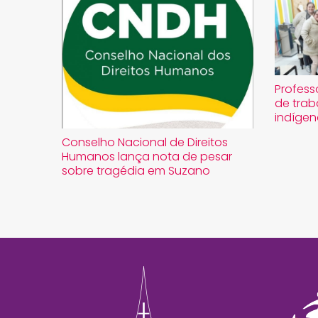
Profess
de trab
indígen
Conselho Nacional de Direitos
Humanos lança nota de pesar
sobre tragédia em Suzano