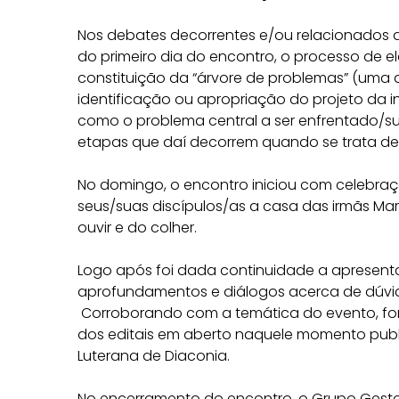
Nos debates decorrentes e/ou relacionados a
do primeiro dia do encontro, o processo de e
constituição da “árvore de problemas” (uma 
identificação ou apropriação do projeto da i
como o problema central a ser enfrentado/su
etapas que daí decorrem quando se trata de
No domingo, o encontro iniciou com celebraçã
seus/suas discípulos/as a casa das irmãs Mar
ouvir e do colher.
Logo após foi dada continuidade a apresen
aprofundamentos e diálogos acerca de dúvi
Corroborando com a temática do evento, fora
dos editais em aberto naquele momento publi
Luterana de Diaconia.
No encerramento do encontro, o Grupo Gestor