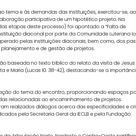
o tema e às demandas das instituições, exercitou-se, a
laboração participativa de um hipotético projeto. Na
das etapas deste processo) foi apontado a “Falta de
nstituição diaconal por parte da Comunidade Luterana lo
perado pelas instituições diaconais; bem como, dos pas
 planejamento e de gestão de projetos.
o baseada no texto bíblico do relato da visita de Jesus
ta e Maria (Lucas 10. 38-42), destacando-se a importânc
tação do tema do encontro, proporcionando espaços p
das relacionadas ao encaminhamento de projetos.
m realizados diálogos acerca das especificidades e cri
cados pela Secretaria Geral da IECLB e pela Fundação
 da Articulação Norte, Nordeste e Centro-Oeste partilho