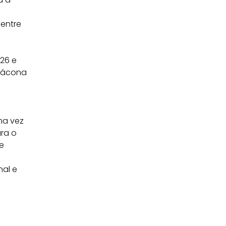
 entre
26 e
Diácona
ma vez
ara o
e
nal e