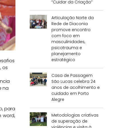
“Cuidar da Criação”
Articulação Norte da
Rede de Diaconia
promove encontro
com foco em
masculinidades,
psicotrauma e
planejamento
estratégico
esafios
, os
Casa de Passagem
ência
São Lucas celebra 24
anos de acolhimento e
e na
cuidado em Porto
Alegre
o, para
Metodologias criativas
 word,
de superação de
violências e visita à