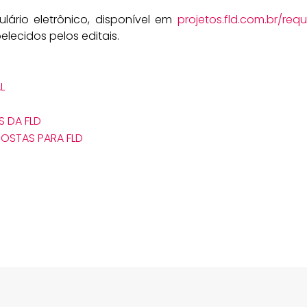
lário eletrônico, disponível em
projetos.fld.com.br/req
lecidos pelos editais.
L
 DA FLD
OSTAS PARA FLD