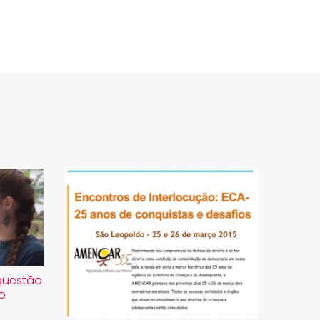
questão
o