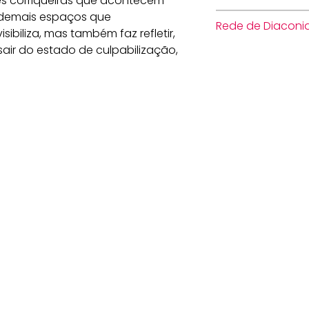
es corriqueiras que acontecem
 e demais espaços que
Rede de Diaconi
ibiliza, mas também faz refletir,
sair do estado de culpabilização,