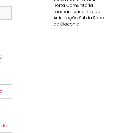
Horta Comunitária
marcam encontro da
Articulação Sul da Rede
de Diaconia
s
ia
ede