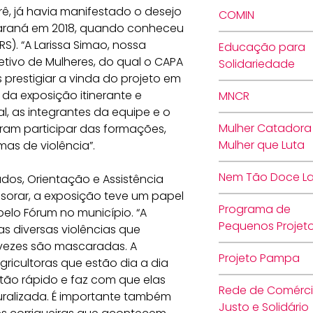
rê, já havia manifestado o desejo
COMIN
Paraná em 2018, quando conheceu
). “A Larissa Simao, nossa
Educação para
etivo de Mulheres, do qual o CAPA
Solidariedade
prestigiar a vinda do projeto em
 da exposição itinerante e
MNCR
al, as integrantes da equipe e o
Mulher Catadora
ram participar das formações,
Mulher que Luta
mas de violência”.
Nem Tão Doce La
udos, Orientação e Assistência
ssorar, a exposição teve um papel
Programa de
lo Fórum no município. “A
Pequenos Projet
as diversas violências que
vezes são mascaradas. A
Projeto Pampa
gricultoras que estão dia a dia
ão rápido e faz com que elas
Rede de Comérc
uralizada. É importante também
Justo e Solidário