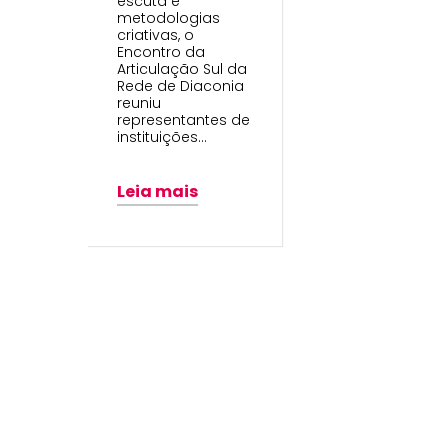
escuta e
metodologias
criativas, o
Encontro da
Articulação Sul da
Rede de Diaconia
reuniu
representantes de
instituições…
Leia mais