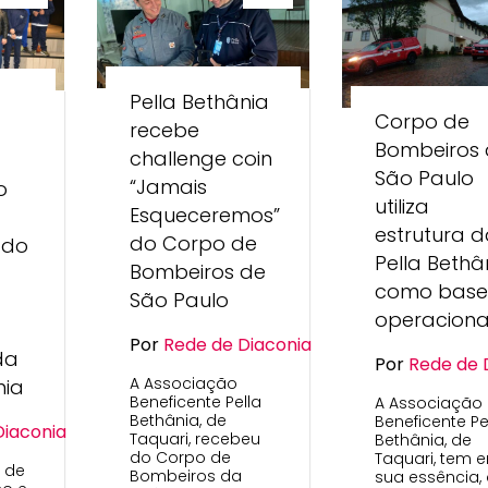
Pella Bethânia
Corpo de
recebe
Bombeiros
challenge coin
São Paulo
“Jamais
o
utiliza
Esqueceremos”
estrutura 
do Corpo de
 do
Pella Bethâ
Bombeiros de
como base
São Paulo
operaciona
Por
Rede de Diaconia
da
Por
Rede de 
A Associação
nia
Beneficente Pella
A Associação
Bethânia, de
Beneficente Pe
Diaconia
Taquari, recebeu
Bethânia, de
do Corpo de
Taquari, tem 
o de
Bombeiros da
sua essência,