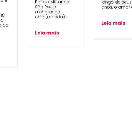
ho e
Polícia Militar de
longo de seus
São Paulo
anos, o amor 
a challenge
 18
coin (moeda)…
ra
Leia mais
s da
Leia mais