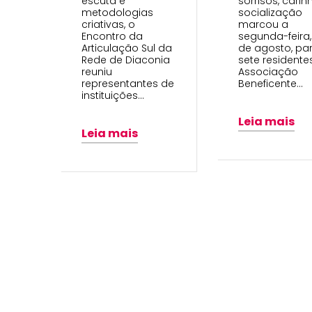
escuta e
sorrisos, carin
metodologias
socialização
criativas, o
marcou a
Encontro da
segunda-feira,
Articulação Sul da
de agosto, pa
Rede de Diaconia
sete residente
reuniu
Associação
representantes de
Beneficente…
instituições…
Leia mais
Leia mais