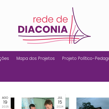
ições
Mapa dos Projetos
Projeto Político-Pedag
AGO
JUL
19
15
2025
2024