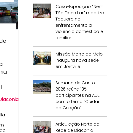
Casa-Exposição “Nem
Tão Doce Lar” mobiliza
Taquara no
enfrentamento à
violência doméstica e
familiar
 de
Missão Morro do Meio
inaugura nova sede
da
em Joinville
nia
Semana de Canto
l
2026 reúne 185
participantes na ADL
Diaconia
com o tema “Cuidar
da Criação”
lla
Articulação Norte da
em
 ao
Rede de Diaconia