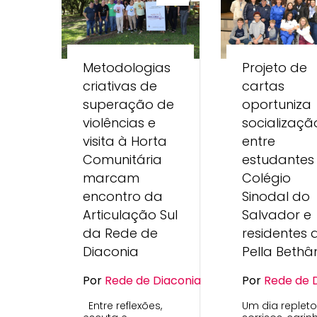
Metodologias
Projeto de
criativas de
cartas
superação de
oportuniza
violências e
socializaçã
visita à Horta
entre
Comunitária
estudantes
marcam
Colégio
encontro da
Sinodal do
Articulação Sul
Salvador e
da Rede de
residentes 
Diaconia
Pella Bethâ
Por
Rede de Diaconia
Por
Rede de 
Entre reflexões,
Um dia replet