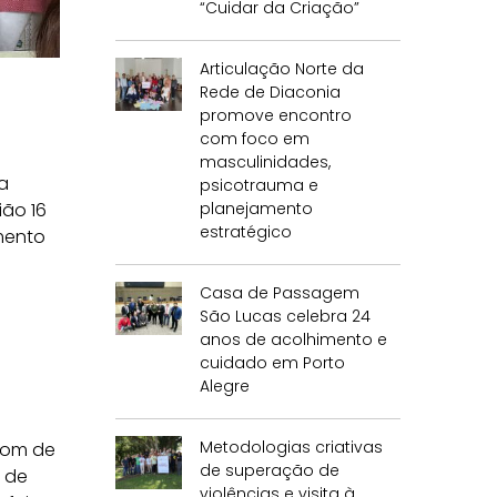
“Cuidar da Criação”
Articulação Norte da
Rede de Diaconia
promove encontro
com foco em
masculinidades,
a
psicotrauma e
planejamento
ião 16
estratégico
gmento
Casa de Passagem
São Lucas celebra 24
anos de acolhimento e
cuidado em Porto
Alegre
Metodologias criativas
asom de
de superação de
 de
violências e visita à