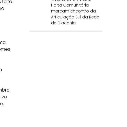
 feita
Horta Comunitária
na
marcam encontro da
Articulação Sul da Rede
de Diaconia
à
rmã
uemes
m
mbro,
tivo
e,