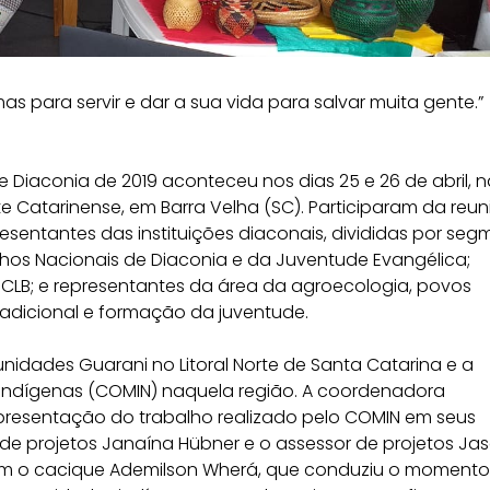
as para servir e dar a sua vida para salvar muita gente.”
 Diaconia de 2019 aconteceu nos dias 25 e 26 de abril, n
e Catarinense, em Barra Velha (SC). Participaram da reun
esentantes das instituições diaconais, divididas por se
lhos Nacionais de Diaconia e da Juventude Evangélica;
IECLB; e representantes da área da agroecologia, povos
radicional e formação da juventude.
idades Guarani no Litoral Norte de Santa Catarina e a
Indígenas (COMIN) naquela região. A coordenadora
presentação do trabalho realizado pelo COMIN em seus
ra de projetos Janaína Hübner e o assessor de projetos J
aram o cacique Ademilson Wherá, que conduziu o momento