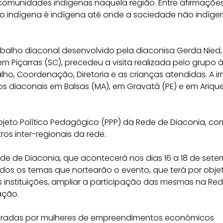
 comunidades indígenas naquela região. Entre afirmações
vo indígena é indígena até onde a sociedade não indíge
rabalho diaconal desenvolvido pela diaconisa Gerda Nied,
Piçarras (SC), precedeu a visita realizada pelo grupo 
ho, Coordenação, Diretoria e as crianças atendidas. A i
s diaconais em Balsas (MA), em Gravatá (PE) e em Ariq
ojeto Político Pedagógico (PPP) da Rede de Diaconia, co
ros inter-regionais da rede.
de de Diaconia, que acontecerá nos dias 16 a 18 de sete
dos os temas que nortearão o evento, que terá por obje
s instituições, ampliar a participação das mesmas na Red
ação.
eparadas por mulheres de empreendimentos econômicos