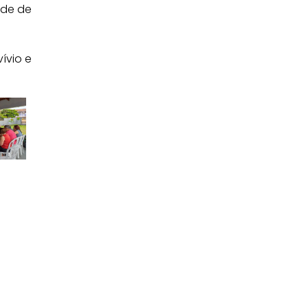
ede de
ívio e