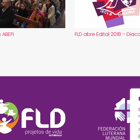
 ABEFI
FLD abre Edital 2018 – Diac