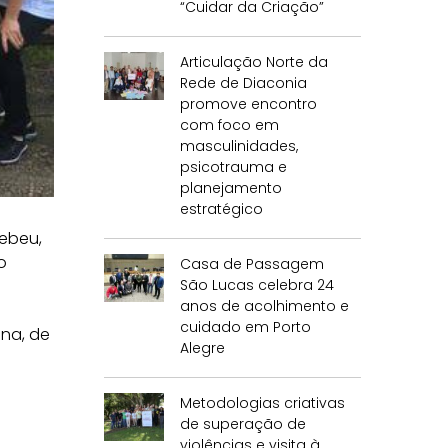
“Cuidar da Criação”
Articulação Norte da
Rede de Diaconia
promove encontro
com foco em
masculinidades,
psicotrauma e
planejamento
estratégico
cebeu,
o
Casa de Passagem
São Lucas celebra 24
anos de acolhimento e
cuidado em Porto
ana, de
Alegre
Metodologias criativas
de superação de
violências e visita à