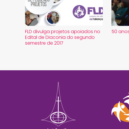
FLD divulga projetos apoiados no
50 anos
Edital de Diaconia do segundo
semestre de 2017